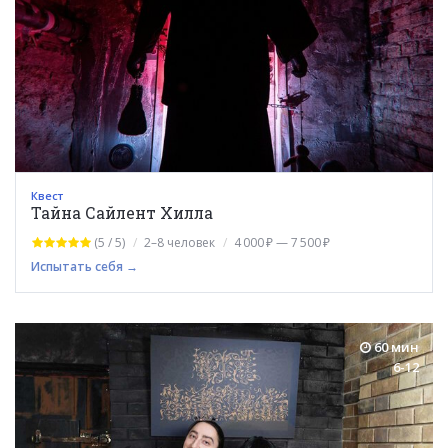
Квест
Тайна Сайлент Хилла
(5 / 5)
2–8 человек
4 000 ₽ — 7 500 ₽
Испытать себя →
60 мин
6-12