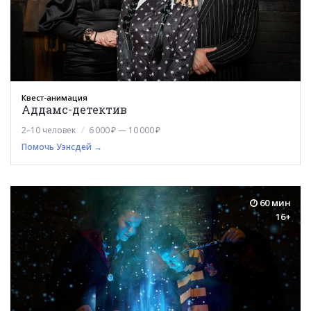
Квест-анимация
Аддамс-детектив
2–10 человек
6 000 ₽ — 10 000 ₽
Помочь Уэнсдей →
60 мин
16+