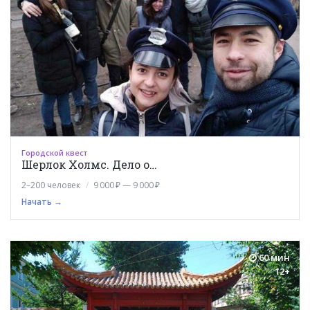
Городской квест
Шерлок Холмс. Дело о…
2–200 человек
9 000 ₽ — 9 000 ₽
Начать →
60 мин
12+