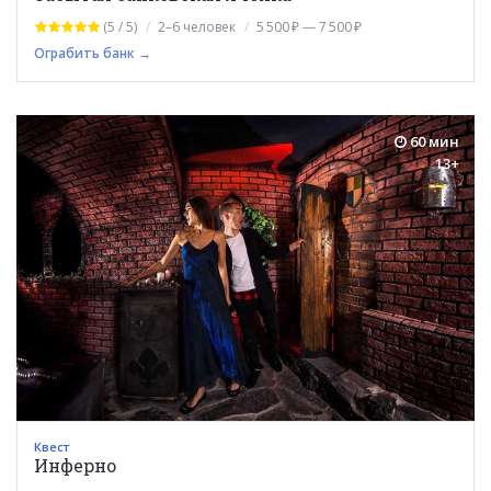
(5 / 5)
2–6 человек
5 500 ₽ — 7 500 ₽
Ограбить банк →
60 мин
13+
Квест
Инферно