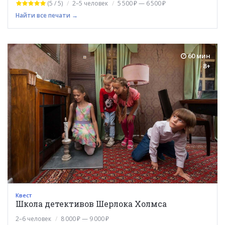
(5 / 5)
2–5 человек
5 500 ₽ — 6 500 ₽
Найти все печати →
60 мин
8+
Квест
Школа детективов Шерлока Холмса
2–6 человек
8 000 ₽ — 9 000 ₽