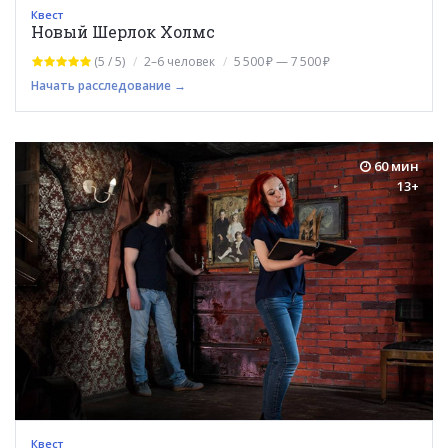
Квест
Новый Шерлок Холмс
(5 / 5)
2–6 человек
5 500 ₽ — 7 500 ₽
Начать расследование →
60 мин
13+
Квест