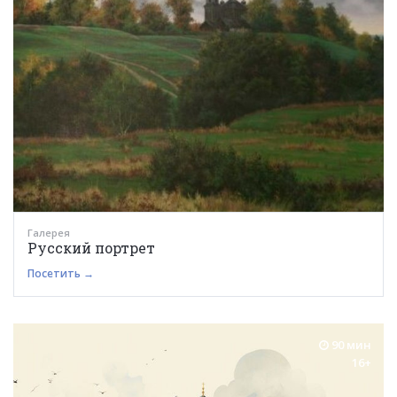
Галерея
Русский портрет
Посетить →
90 мин
16+