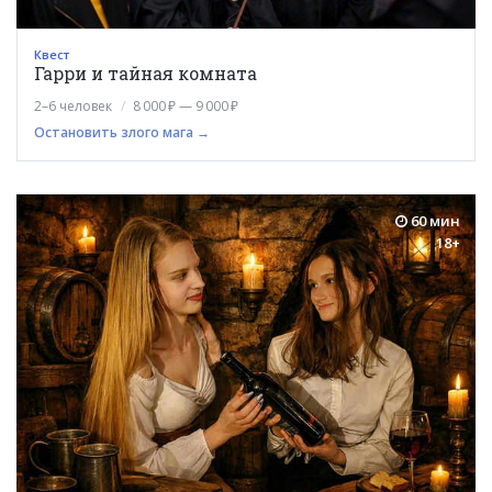
Квест
Гарри и тайная комната
2–6 человек
8 000 ₽ — 9 000 ₽
Остановить злого мага →
60 мин
18+