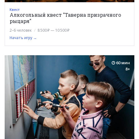
Квест
Алкогольный квест "Таверна призрачного
рыцаря"
2–6 человек
8 500 ₽ — 10 500 ₽
Начать игру →
60 мин
8+