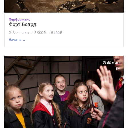
Перформанс
Форт Боярд
2–8 человек
5 900 ₽ — 6 400 ₽
Начать →
60 мин
8+