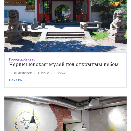
Городской квест
Чернышевская: музей под открытым небом
1–30 человек
1 355 ₽ — 1 355 ₽
Начать →