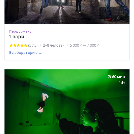
Перформанс
Твари
(5 / 5)
2–8 человек
5 000 ₽ — 7 000 ₽
В лабораторию →
60 мин
14+