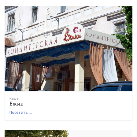
Кафе
Ёжик
Посетить →