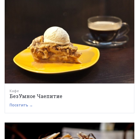
Кафе
БезУмное Чаепитие
Посетить →