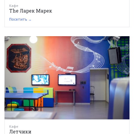
Кафе
The Ларек Марек
Посетить →
Кафе
Летчики