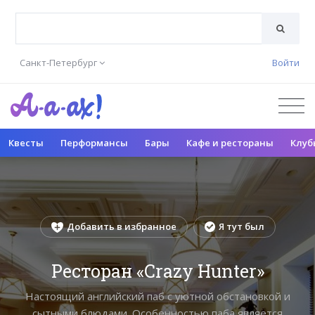
Санкт-Петербург
Войти
Квесты
Перформансы
Бары
Кафе и рестораны
Клуб
Добавить в избранное
Я тут был
Ресторан «Crazy Hunter»
Настоящий английский паб с уютной обстановкой и
сытными блюдами. Особенностью паба является