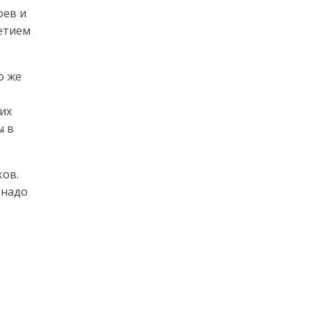
оев и
летием
о же
ьих
ы в
ков.
 надо