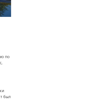
мо по
с,
ки
кт был