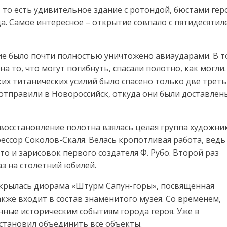
, то есть удивительное здание с ротондой, бюстами гер
а. Самое интересное – открытие совпало с пятидесяти
е было почти полностью уничтожено авиаударами. В т
а то, что могут погибнуть, спасали полотно, как могли.
ких титанических усилий было спасено только две трет
отправили в Новороссийск, откуда они были доставлен
 восстановление полотна взялась целая группа художни
ессор Соколов-Скаля. Велась кропотливая работа, ведь
то и зарисовок первого создателя Ф. Рубо. Второй раз
аз на столетний юбилей.
открылась диорама «Штурм Сапун-горы», посвященная
акже входит в состав знаменитого музея. Со временем,
нные историческим событиям города героя. Уже в
остановил объединить все объекты.