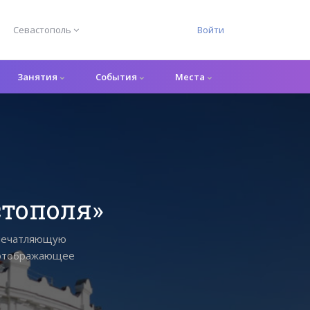
Севастополь
Войти
Занятия
События
Места
стополя»
впечатляющую
, отображающее