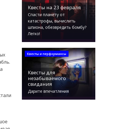
Квесты на 23 февраля
Спасти планету от
катастрофы, вычислить
шпиона, обезвредить бомбу?
Легко!
Квесты и перформансы
мых
бль.
на
Квесты для
незабываемого
свидания
Дарите впечатления
стали
ьшое
кивая