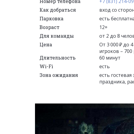
Номер телефона
+7 (831) 214-09
Как добраться
вход со сторо
Парковка
есть бесплатн
Возраст
12+
Для команды
от 2 до 8 чело
Цена
От 3 000 ₽ до 
игроков – 700 р
Длительность
60 минут
Wi-Fi
есть
Зона ожидания
есть гостевая 
праздника, ра