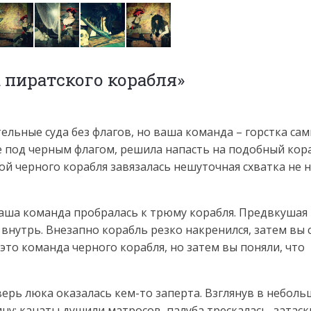
а пиратского корабля»
ельные суда без флагов, но ваша команда – горстка са
 под черным флагом, решила напасть на подобный кора
й черного корабля завязалась нешуточная схватка не 
ваша команда пробралась к трюму корабля. Предвкушая
внутрь. Внезапно корабль резко накренился, затем вы 
это команда черного корабля, но затем вы поняли, что
ерь люка оказалась кем-то заперта. Взглянув в небол
ну: канаты душили матросов, палуба трескалась, затас