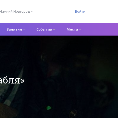
Нижний Новгород
Войти
Занятия
События
Места
абля»