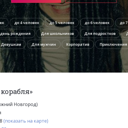
ек
до 4 человек
до 5 человек
до 6 человек
до 7
 день рождения
Для школьников
Для подростков
Девушкам
Для мужчин
Корпоратив
Приключения
 корабля»
ижний Новгород)
я
 8
(показать на карте)