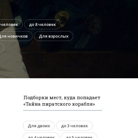
 человек
до 8 человек
Для новичков
Для взрослых
Подборки мест, куда попадает
«Тайна пиратского корабля»
Для двоих
до 3 человек
до 4 человек
до 5 человек