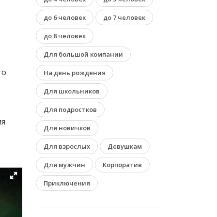
до 6 человек
до 7 человек
до 8 человек
Для большой компании
го
На день рождения
Для школьников
Для подростков
ия
Для новичков
Для взрослых
Девушкам
Для мужчин
Корпоратив
Приключения