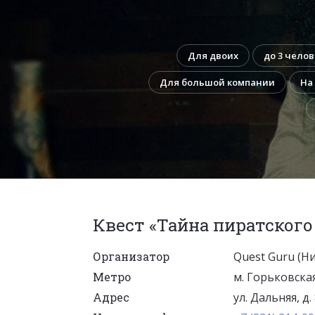
Для двоих
до 3 челов
Для большой компании
На
Квест «Тайна пиратского
Организатор
Quest Guru (Н
Метро
м. Горьковска
Адрес
ул. Дальняя, д.