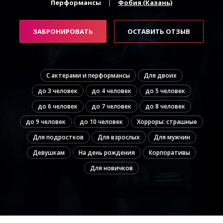
Перформансы
Фобия (Казань)
ЗАБРОНИРОВАТЬ
ОСТАВИТЬ ОТЗЫВ
С актерами и перформансы
Для двоих
до 3 человек
до 4 человек
до 5 человек
до 6 человек
до 7 человек
до 8 человек
до 9 человек
до 10 человек
Хорроры: страшные
Для подростков
Для взрослых
Для мужчин
Девушкам
На день рождения
Корпоративы
Для новичков