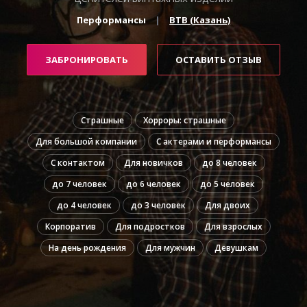
Перформансы
BTB (Казань)
ЗАБРОНИРОВАТЬ
ОСТАВИТЬ ОТЗЫВ
Страшные
Хорроры: страшные
Для большой компании
С актерами и перформансы
С контактом
Для новичков
до 8 человек
до 7 человек
до 6 человек
до 5 человек
до 4 человек
до 3 человек
Для двоих
Корпоратив
Для подростков
Для взрослых
На день рождения
Для мужчин
Девушкам