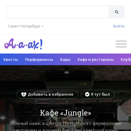
Санкт-Петербург
Войти
Квесты
Перформансы
Бары
Кафе и рестораны
Клуб
Добавить в избранное
Я тут был
Кафе «Jungle»
Зеленый оазис в центре Петербурга с фермерскими
завтраками и лучшими блюдами азиатской кухни.