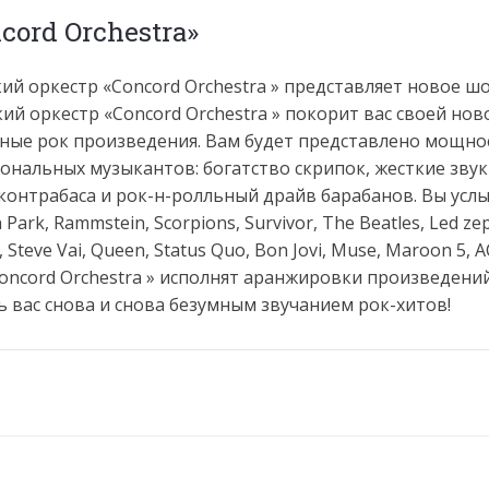
cord Orchestra»
 оркестр «Concord Orchestra » представляет новое ш
й оркестр «Concord Orchestra » покорит вас своей нов
ные рок произведения. Вам будет представлено мощно
ональных музыкантов: богатство скрипок, жесткие зву
контрабаса и рок-н-ролльный драйв барабанов. Вы усл
ark, Rammstein, Scorpions, Survivor, The Beatles, Led zep
Steve Vai, Queen, Status Quo, Bon Jovi, Muse, Maroon 5, A
ncord Orchestra » исполнят аранжировки произведени
ь вас снова и снова безумным звучанием рок-хитов!