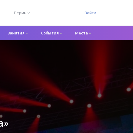
Пермь
Войти
Занятия
События
Места
a»