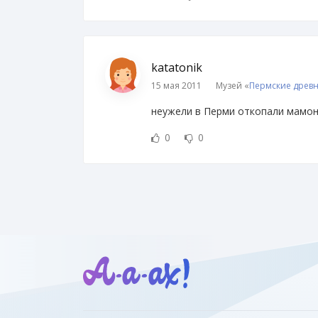
katatonik
15 мая 2011
Музей «
Пермские древ
неужели в Перми откопали мамонт
0
0