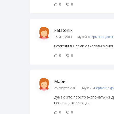
0
0
katatonik
15 мая 2011
Музей «
Пермские древ
неужели в Перми откопали мамонт
0
0
Мария
25 августа 2011
Музей «
Пермские др
думаю это просто экспонаты из др
неплохая коллекция.
0
0