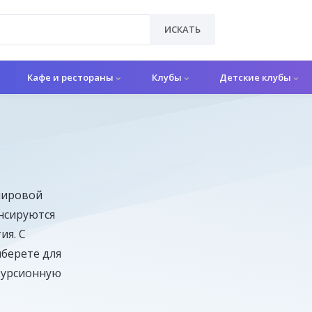
ИСКАТЬ
Кафе и рестораны
Клубы
Детские клубы
мировой
нсируются
ия. С
берете для
скурсионную