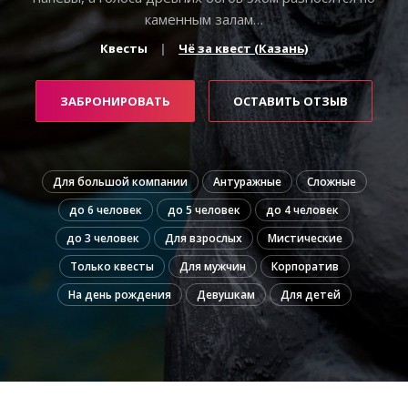
каменным залам…
Квесты
Чё за квест (Казань)
ЗАБРОНИРОВАТЬ
ОСТАВИТЬ ОТЗЫВ
Для большой компании
Антуражные
Сложные
до 6 человек
до 5 человек
до 4 человек
до 3 человек
Для взрослых
Мистические
Только квесты
Для мужчин
Корпоратив
На день рождения
Девушкам
Для детей