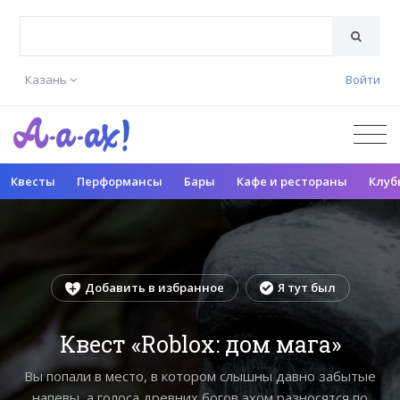
Казань
Войти
Квесты
Перформансы
Бары
Кафе и рестораны
Клуб
Добавить в избранное
Я тут был
Квест «Roblox: дом мага»
Вы попали в место, в котором слышны давно забытые
напевы, а голоса древних богов эхом разносятся по