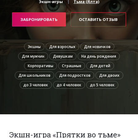
Экшн-игры
Тьма (Ялта)
ЗАБРОНИРОВАТЬ
ОСТАВИТЬ ОТЗЫВ
Экшны
Для взрослых
Для новичков
Для мужчин
Девушкам
На день рождения
Корпоративы
Страшные
Для детей
Для школьников
Для подростков
Для двоих
до 3 человек
до 4 человек
до 5 человек
Экшн-игра «Прятки во тьме»