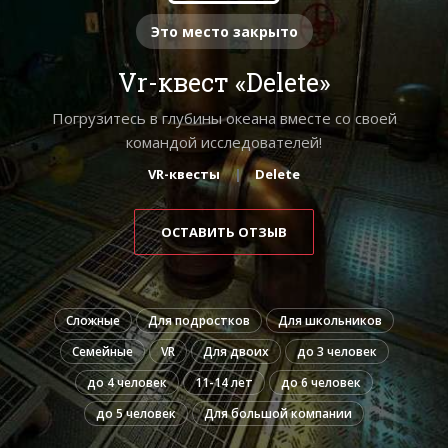
Это место закрыто
Vr-квест «Delete»
Погрузитесь в глубины океана вместе со своей
командой исследователей!
VR-квесты
Delete
ОСТАВИТЬ ОТЗЫВ
Сложные
Для подростков
Для школьников
Семейные
VR
Для двоих
до 3 человек
до 4 человек
11-14 лет
до 6 человек
до 5 человек
Для большой компании