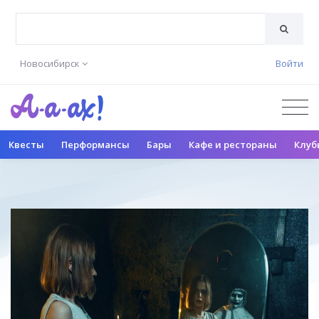
Новосибирск
Войти
Квесты
Перформансы
Бары
Кафе и рестораны
Клуб