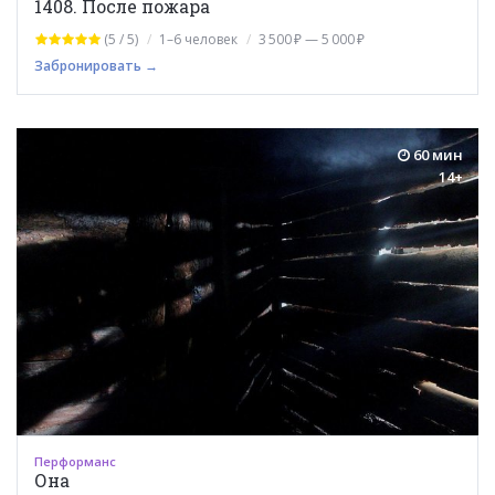
1408. После пожара
(5 / 5)
1–6 человек
3 500 ₽ — 5 000 ₽
Забронировать →
60 мин
14+
Перформанс
Она