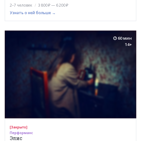
2–7 человек
3 800 ₽ — 6 200 ₽
Узнать о ней больше →
60 мин
14+
[Закрыто]
Перформанс
Элис