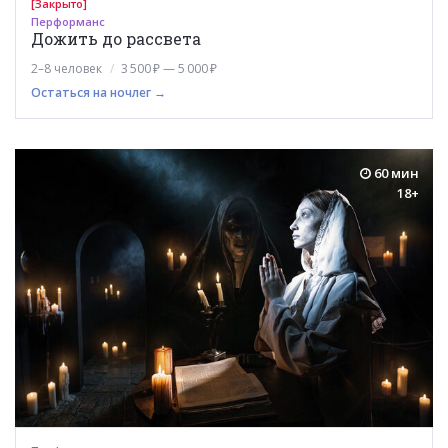
[Закрыто]
Перформанс
Дожить до рассвета
2–8 человек
3 500 ₽ — 5 000 ₽
Остаться на ночлег →
60 мин
18+