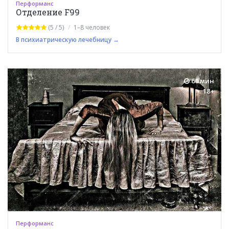
Перформанс
Отделение F99
(5 / 5)
1–8 человек
В психиатрическую лечебницу →
60 мин
18+
Перформанс