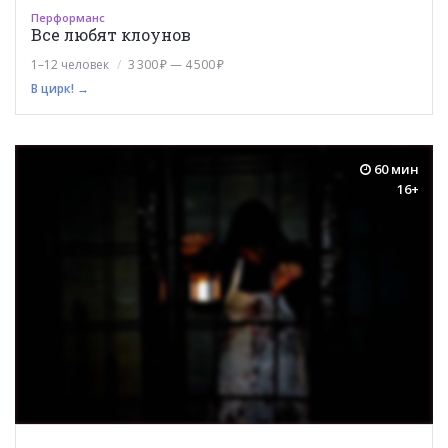
Перформанс
Все любят клоунов
1–12 человек
3 300 ₽ — 4 500 ₽
В цирк! →
60 мин
16+