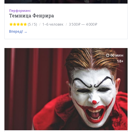
Перформанс
Темница Фенрира
(5 / 5)
1–6 человек
3 500 ₽ — 4 000 ₽
Вперед! →
60 мин
18+