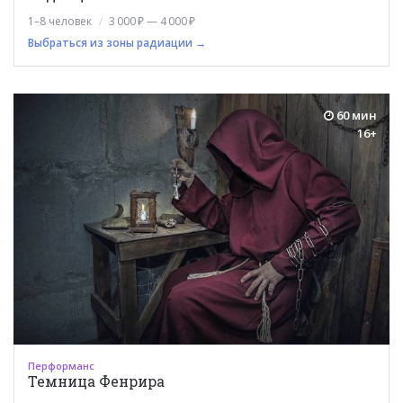
1–8 человек
3 000 ₽ — 4 000 ₽
Выбраться из зоны радиации →
60 мин
16+
Перформанс
Темница Фенрира