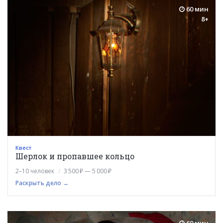
60 мин
8+
Квест
Шерлок и пропавшее кольцо
2–10 человек
3 500 ₽ — 5 000 ₽
Раскрыть дело →
60 мин