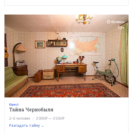
60 мин
12+
Квест
Тайна Чернобыля
2–6 человек
3 000 ₽ — 3 500 ₽
Разгадать тайну →