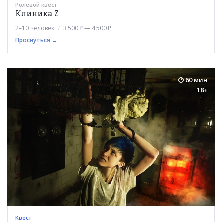
Ролевой квест
Клиника Z
2–10 человек
3 500 ₽ — 4 500 ₽
Проснуться →
60 мин
18+
Квест