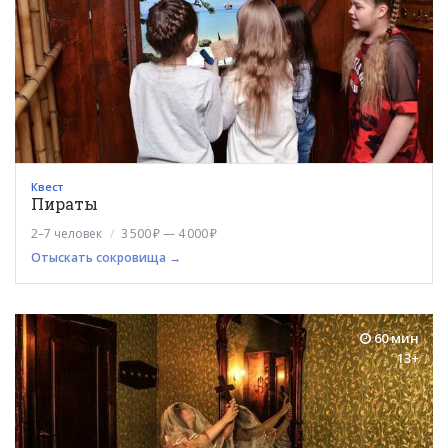
Квест
Пираты
2–7 человек
3 500 ₽ — 4 000 ₽
Отыскать сокровища →
60 мин
13+