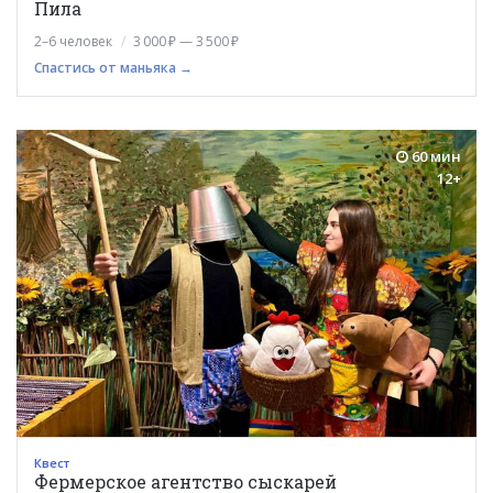
Пила
2–6 человек
3 000 ₽ — 3 500 ₽
Спастись от маньяка →
60 мин
12+
Квест
Фермерское агентство сыскарей