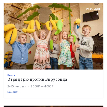
45 мин
5+
Квест
Отряд Грю против Вирусоида
2–15 человек
3 000 ₽ — 4 000 ₽
Банана! →