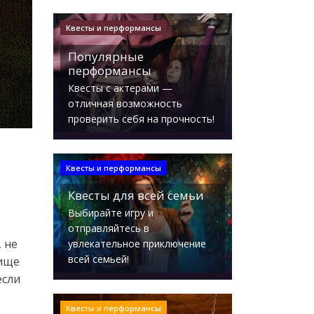
Квесты и перформансы
Популярные
перформансы
Квесты с актерами —
отличная возможность
проверить себя на прочность!
Квесты и перформансы
Квесты для всей семьи
Выбирайте игру и
отправляйтесь в
 не
увлекательное приключение
всей семьей!
вище
если
Квесты и перформансы