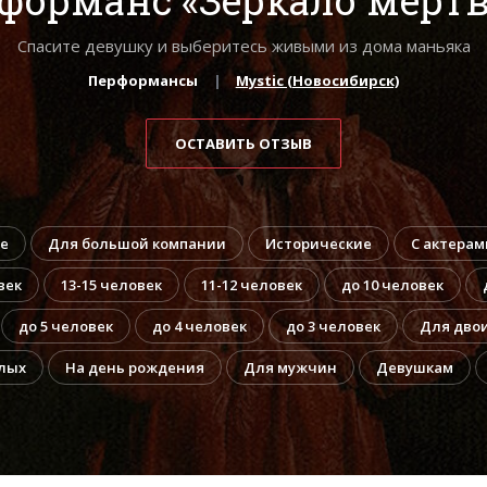
Спасите девушку и выберитесь живыми из дома маньяка
Перформансы
Mystic (Новосибирск)
ОСТАВИТЬ ОТЗЫВ
е
Для большой компании
Исторические
С актерам
век
13-15 человек
11-12 человек
до 10 человек
до 5 человек
до 4 человек
до 3 человек
Для дво
лых
На день рождения
Для мужчин
Девушкам