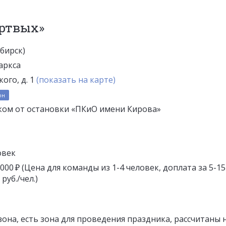
ертвых»
ибирск)
аркса
кого, д. 1
(показать на карте)
он
ком от остановки «ПКиО имени Кирова»
овек
7 000 ₽ (Цена для команды из 1-4 человек, доплата за 5-15
руб./чел.)
 зона, есть зона для проведения праздника, рассчитаны 