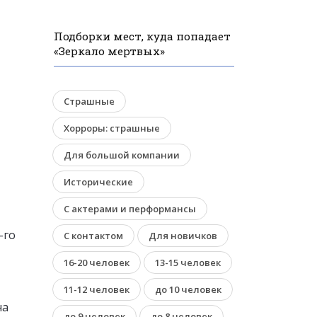
Подборки мест, куда попадает
«Зеркало мертвых»
Страшные
Хорроры: страшные
Для большой компании
Исторические
С актерами и перформансы
-го
С контактом
Для новичков
16-20 человек
13-15 человек
11-12 человек
до 10 человек
на
до 9 человек
до 8 человек