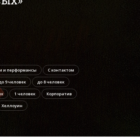
и и перформансы
С контактом
до 9 человек
до 8 человек
их
1 человек
Корпоратив
Хеллоуин