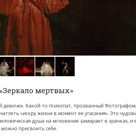
 «Зеркало мертвых»
й девочек. Какой-то психопат, прозванный Фотографом,
чатлеть «искру жизни в момент ее угасания». Это чудо
человеческая душа на мгновение замирает в зрачках, и 
у можно присвоить себе.