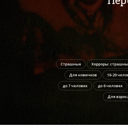
Страшные
Хорроры: страшны
Для новичков
16-20 чело
до 7 человек
до 6 человек
Для взрос