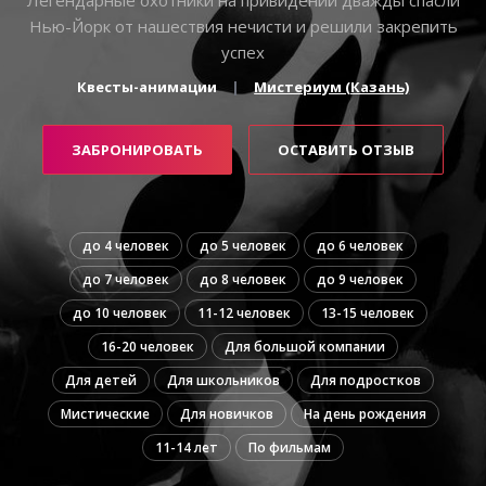
Нью-Йорк от нашествия нечисти и решили закрепить
успех
Квесты-анимации
Мистериум (Казань)
ЗАБРОНИРОВАТЬ
ОСТАВИТЬ ОТЗЫВ
до 4 человек
до 5 человек
до 6 человек
до 7 человек
до 8 человек
до 9 человек
до 10 человек
11-12 человек
13-15 человек
16-20 человек
Для большой компании
Для детей
Для школьников
Для подростков
Мистические
Для новичков
На день рождения
11-14 лет
По фильмам