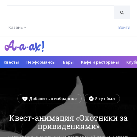
Казань
Войти
Квесты
Перформансы
Бары
Кафе и рестораны
Клуб
Добавить в избранное
Я тут был
Квест-анимация «Охотники за
привидениями»
Легендарные охотники на привидений дважды спасли