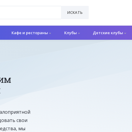
ИСКАТЬ
Кафе и рестораны
Клубы
Детские клубы
ним
й
,
малоприятной
довать свои
едства, мы