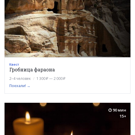
Квест
Гробница фараона
2–4 человек
1 300 ₽ — 2 000 ₽
Поехали! →
90 мин
15+