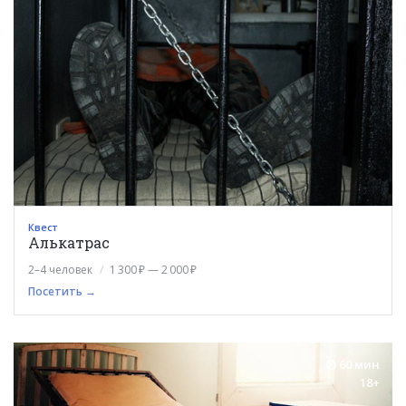
Квест
Алькатрас
2–4 человек
1 300 ₽ — 2 000 ₽
Посетить →
60 мин
18+