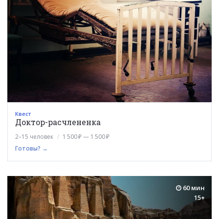
Квест
Доктор-расчлененка
2–15 человек
1 500 ₽ — 1 500 ₽
Готовы? →
60 мин
15+