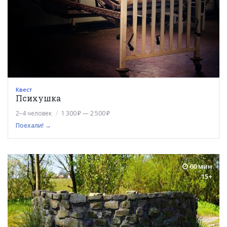
Квест
Психушка
2–4 человек
1 300 ₽ — 2 500 ₽
Поехали! →
60 мин
15+