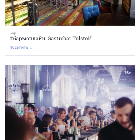
Бар
#барыонлайн: Gastrobar TolstoЙ
Посетить →
18+