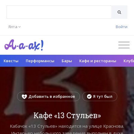
Ялта
Войти
Квесты
Перформансы
Бары
Кафе и рестораны
Клуб
Добавить в избранное
Я тут был
Кафе «13 Стульев»
Кабачок «13 Стульев» находится на улице Краснова.
Интерьер небольшого заведения выполнен в духе