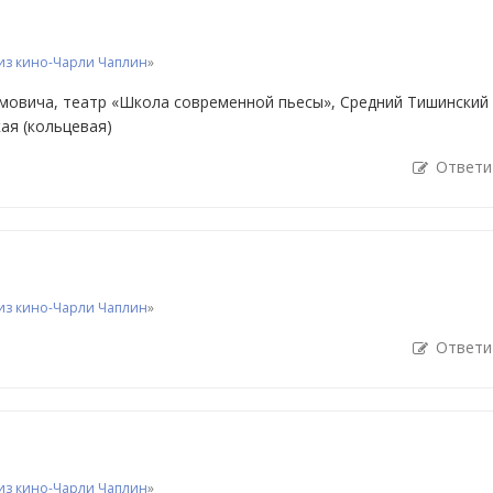
из кино-Чарли Чаплин
»
мовича, театр «Школа современной пьесы», Средний Тишинский
ая (кольцевая)
Ответи
из кино-Чарли Чаплин
»
Ответи
из кино-Чарли Чаплин
»