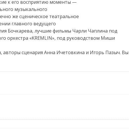
кие к его восприятию моменты —
ьного музыкального
нечно же сценическое театральное
нении главного ведущего
лия Бочкарева, лучшие фильмы Чарли Чаплина под
го оркестра «KREMLIN», под руководством Миши
, авторы сценария Анна Ичетовкина и Игорь Пазыч. Вы