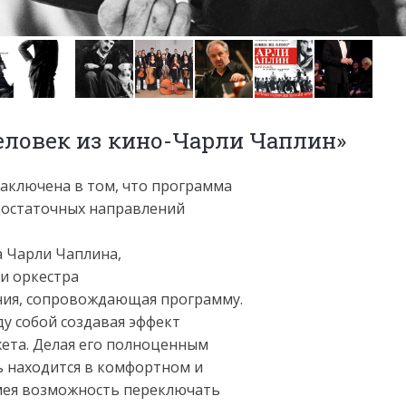
еловек из кино-Чарли Чаплин»
аключена в том, что программа
одостаточных направлений
 Чарли Чаплина,
и оркестра
ния, сопровождающая программу.
у собой создавая эффект
жета. Делая его полноценным
ь находится в комфортном и
мея возможность переключать