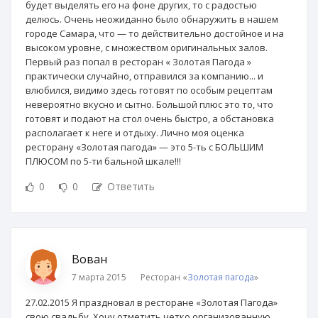
будет выделять его на фоне других, то с радостью
делюсь. Очень неожиданно было обнаружить в нашем
городе Самара, что — то действительно достойное и на
высоком уровне, с множеством оригинальных залов.
Первый раз попал в ресторан « Золотая Пагода »
практически случайно, отправился за компанию... и
влюбился, видимо здесь готовят по особым рецептам
невероятно вкусно и сытно. Большой плюс это то, что
готовят и подают на стол очень быстро, а обстановка
располагает к неге и отдыху. Лично моя оценка
ресторану «Золотая пагода» — это 5-ть с БОЛЬШИМ
ПЛЮСОМ по 5-ти бальной шкале!!!
0
0
Ответить
Вован
7 марта 2015
Ресторан «
Золотая пагода
»
27.02.2015 Я праздновал в ресторане «Золотая Пагода»
свою свадьбу. Хочу отметить четко организованную