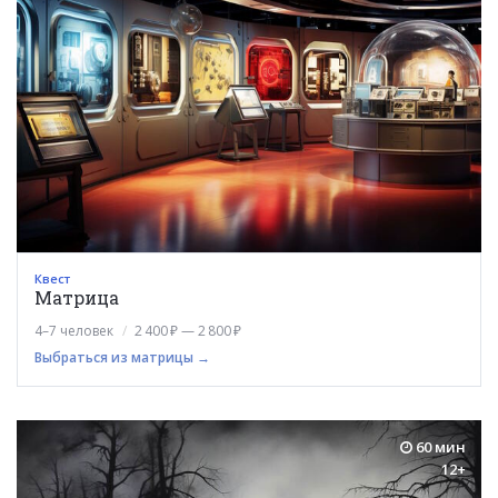
Квест
Матрица
4–7 человек
2 400 ₽ — 2 800 ₽
Выбраться из матрицы →
60 мин
12+