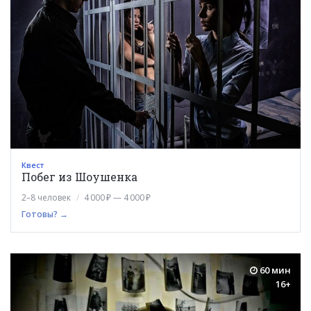
Квест
Побег из Шоушенка
2–8 человек
4 000 ₽ — 4 000 ₽
Готовы? →
60 мин
16+