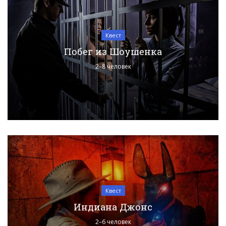
Квест
Побег из Шоушенка
2–8 человек
Квест
Индиана Джонс
2–6 человек