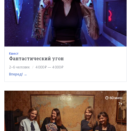
Квест
Фантастический угон
2–6 человек
4 000 ₽ — 4 000 ₽
Вперед! →
60 мин
7+