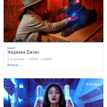
Квест
Индиана Джонс
2–6 человек
4 000 ₽ — 4 000 ₽
Вперед! →
60 мин
7+