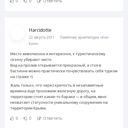
0
0
Ответить
Harcidotte
22 августа 2011
Памятник архитектуры «
Ени-
Кале
»
Место живописное и интересное, к туристическому
сезону убирают чисто.
Вид на пролив открывается прекрасный, а стоя в
бастионе можно практически почувствовать себя турком
на страже =)
Жаль только, что через крепость в незапамятные
времена еще проложили железную дорогу, на
территории стоят какие-то бараки — в общем, явно
нехватает статусности уникальному сооружению на
территории Крыма.
0
0
Ответить