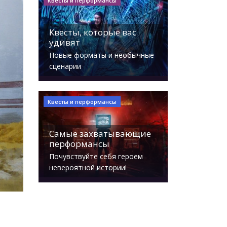
Квесты и перформансы
Квесты, которые вас
удивят
Новые форматы и необычные
сценарии
Квесты и перформансы
Самые захватывающие
перформансы
Почувствуйте себя героем
невероятной истории!