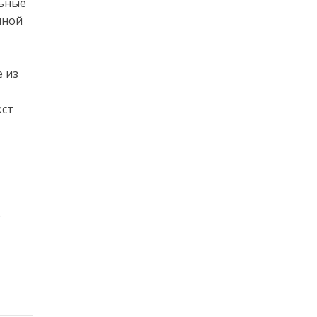
льные
нной
 из
кст
о