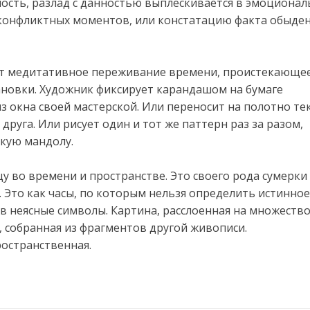
ость, разлад с данностью выплескивается в эмоциона
 конфликтных моментов, или констатацию факта обыде
ет медитативное переживание времени, проистекающее
ановки. Художник фиксирует карандашом на бумаге
з окна своей мастерской. Или переносит на полотно те
 друга. Или рисует один и тот же паттерн раз за разом,
скую мандолу.
у во времени и пространстве. Это своего рода сумерки
. Это как часы, по которым нельзя определить истинное
в неясные символы. Картина, расслоенная на множеств
 собранная из фрагментов другой живописи.
ространственная.