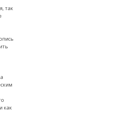
, так
е
опись
ить
 а
еским
то
и как