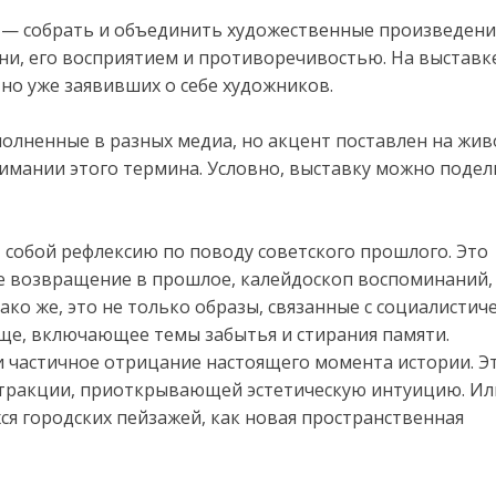
 — собрать и объединить художественные произведения
ни, его восприятием и противоречивостью. На выставк
но уже заявивших о себе художников.
олненные в разных медиа, но акцент поставлен на жив
нимании этого термина. Условно, выставку можно подел
 собой рефлексию по поводу советского прошлого. Это
е возвращение в прошлое, калейдоскоп воспоминаний,
нако же, это не только образы, связанные с социалистич
ще, включающее темы забытья и стирания памяти.
 частичное отрицание настоящего момента истории. Э
стракции, приоткрывающей эстетическую интуицию. Ил
 городских пейзажей, как новая пространственная