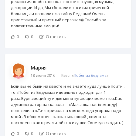
реалистично-обстановка, соответствующая музыка,
декорации. И да, Мы сбежали из психиатрической
больницы и познали всю тайну Бедлама! Очень
приветливый и приятный персонал))) Спасибо за
положительные эмоции!
0
0
Ответить
Мария
18 июня 2016
Квест «
Побег из Бедлама
»
Если вы не были на квесте и не знаете куда лучше пойти ,
то «Побег из Бедлама» идеально подходит для 1
раза.Буря эмоций ну и для меня пугающих моментов.Как
администраторша сказала —«Малышка вас (команду)
повеселила «.Т.е я кричала ,а моя команда угорала надо
мной . В общем квест захватывающий , комнаты
построены как в реальной в психушке.Советую сходить )
0
0
Ответить