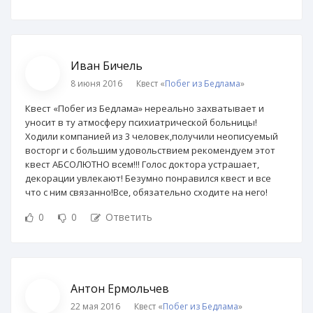
Иван Бичель
8 июня 2016
Квест «
Побег из Бедлама
»
Квест «Побег из Бедлама» нереально захватывает и
уносит в ту атмосферу психиатрической больницы!
Ходили компанией из 3 человек,получили неописуемый
восторг и с большим удовольствием рекомендуем этот
квест АБСОЛЮТНО всем!!! Голос доктора устрашает,
декорации увлекают! Безумно понравился квест и все
что с ним связанно!Все, обязательно сходите на него!
0
0
Ответить
Антон Ермольчев
22 мая 2016
Квест «
Побег из Бедлама
»