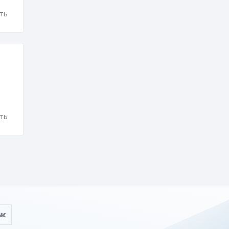
ть
ть