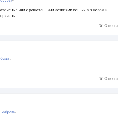
Боброва
»
аточеные или с рашатанными лезвиями коньки,а в целом и
 приятны
Ответи
оброва
»
Ответи
. Боброва
»