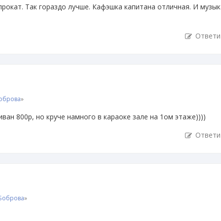
прокат. Так гораздо лучше. Кафэшка капитана отличная. И музык
Ответи
Боброва
»
ван 800р, но круче намного в караоке зале на 1ом этаже))))
Ответи
 Боброва
»