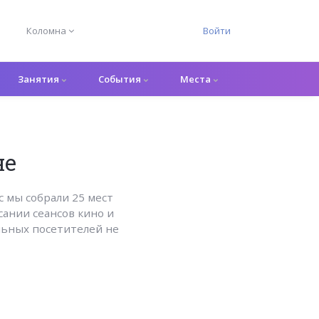
Коломна
Войти
Занятия
События
Места
не
с мы собрали 25 мест
сании сеансов кино и
льных посетителей не