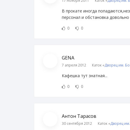
17 ноября 2011
Каток «
Дворец им. 
В прокате иногда попадаются,нез
персонал и обстановка довольно
0
0
GENA
7 апреля 2012
Каток «
Дворец им. Б
Кафешка тут знатная...
0
0
Антон Тарасов
30 сентября 2012
Каток «
Дворец им