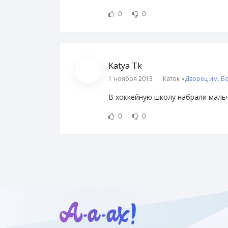
0
0
Katya Tk
1 ноября 2013
Каток «
Дворец им. Б
В хоккейную школу набрали мальчи
0
0