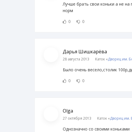
Лучше брать свои коньки а не на 
норм
0
0
Дарья Шишкарёва
28 августа 2013
Каток «
Дворец им. 
Было очень весело,столик 100р,ди
0
0
Olga
27 октября 2013
Каток «
Дворец им.
Однозначно со своими коньками