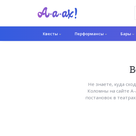
Квесты
Перформансы
Бары
В
Не знаете, куда схо
Коломны на сайте A-
постановок в театра