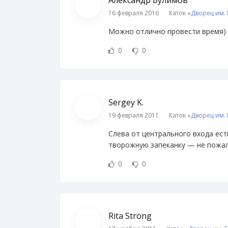
Александр Булимов
16 февраля 2016
Каток «
Дворец им.
Можно отлично провести время)
0
0
Sergey K.
19 февраля 2011
Каток «
Дворец им.
Слева от центрального входа ес
творожную запеканку — не пожал
0
0
Rita Strong